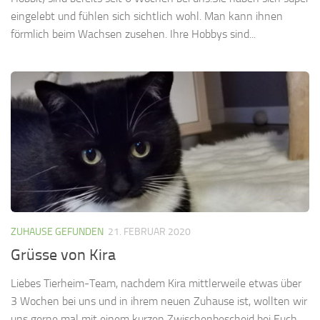
eingelebt und fühlen sich sichtlich wohl. Man kann ihnen
förmlich beim Wachsen zusehen. Ihre Hobbys sind...
ZUHAUSE GEFUNDEN
21. FEBRUAR 2020
Grüsse von Kira
Liebes Tierheim-Team, nachdem Kira mittlerweile etwas über
3 Wochen bei uns und in ihrem neuen Zuhause ist, wollten wir
uns gerne mal mit einem kurzen Zwischenbescheid bei Euch