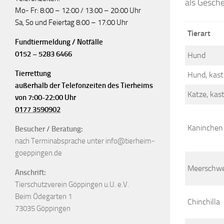
als Gesch
Mo- Fr: 8:00 – 12:00 / 13:00 – 20:00 Uhr
Sa, So und Feiertag 8:00 – 17:00 Uhr
Tierart
Fundtiermeldung / Notfälle
0152 – 5283 6466
Hund
Tierrettung
Hund, kastr
außerhalb der Telefonzeiten des Tierheims
Katze, kast
von 7:00-22:00 Uhr
0177 3590902
Kaninchen
Besucher / Beratung:
nach Terminabsprache unter info@tierheim-
goeppingen.de
Meerschw
Anschrift:
Tierschutzverein Göppingen u.U. e.V.
Beim Ödegarten 1
Chinchilla
73035 Göppingen