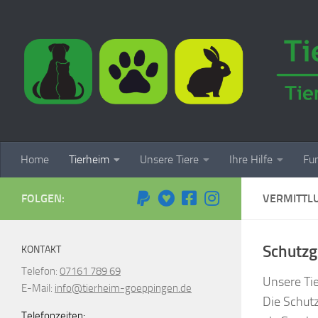
Zum Inhalt springen
Home
Tierheim
Unsere Tiere
Ihre Hilfe
Fun
FOLGEN:
VERMITTL
Schutzg
KONTAKT
Telefon:
07161 789 69
Unsere Tie
E-Mail:
info@tierheim-goeppingen.de
Die Schutz
Telefonzeiten: