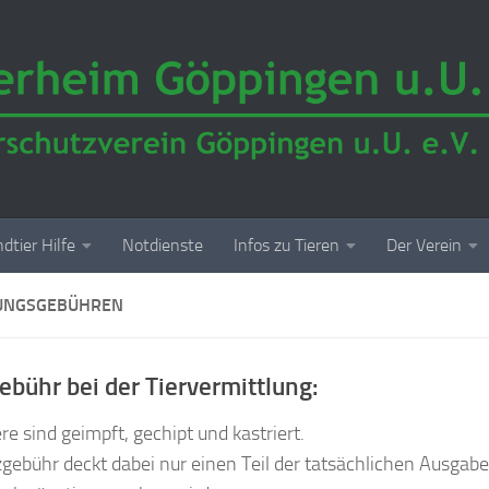
dtier Hilfe
Notdienste
Infos zu Tieren
Der Verein
UNGSGEBÜHREN
ebühr bei der Tiervermittlung:
re sind geimpft, gechipt und kastriert.
gebühr deckt dabei nur einen Teil der tatsächlichen Ausgabe