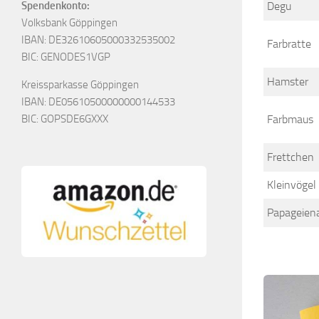
Spendenkonto:
Degu
Volksbank Göppingen
IBAN: DE32610605000332535002
Farbratte
BIC: GENODES1VGP
Hamster
Kreissparkasse Göppingen
IBAN: DE05610500000000144533
BIC: GOPSDE6GXXX
Farbmaus
Frettchen
Kleinvögel 
Papageiena