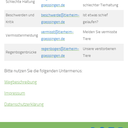
Schlechte Haltung
goeppingen.de
schlechter Tierhaltung
Beschwerden und
beschwerde@tierheim-
Ist etwas schief
Kritik
goeppingen.de
gelaufen?
vermisst@tierheim-
Melden Sie vermisste
Vermisstenmeldung
goeppingen.de
Tiere
regenbogen@tierheim-
Unsere verstorbenen
Regenbogenbrücke
goeppingen.de
Tiere
Bitte nutzen Sie die folgenden Untermenüs:
Wegbeschreibung
Impressum
Datenschutzerklärung