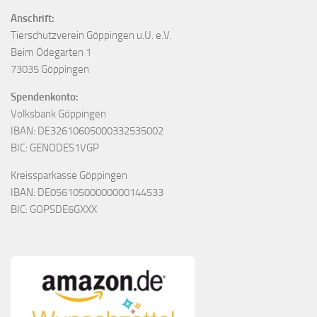
Anschrift:
Tierschutzverein Göppingen u.U. e.V.
Beim Ödegarten 1
73035 Göppingen
Spendenkonto:
Volksbank Göppingen
IBAN: DE32610605000332535002
BIC: GENODES1VGP
Kreissparkasse Göppingen
IBAN: DE05610500000000144533
BIC: GOPSDE6GXXX