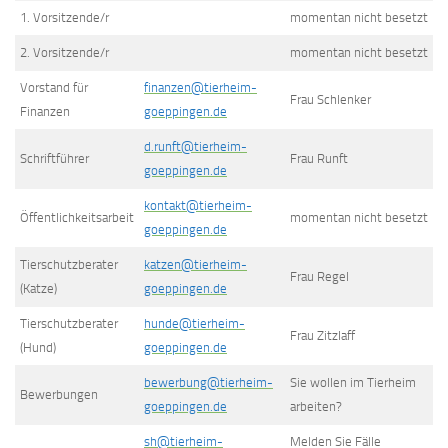
1. Vorsitzende/r
momentan nicht besetzt
2. Vorsitzende/r
momentan nicht besetzt
Vorstand für
finanzen@tierheim-
Frau Schlenker
Finanzen
goeppingen.de
d.runft@tierheim-
Schriftführer
Frau Runft
goeppingen.de
kontakt@tierheim-
Öffentlichkeitsarbeit
momentan nicht besetzt
goeppingen.de
Tierschutzberater
katzen@tierheim-
Frau Regel
(Katze)
goeppingen.de
Tierschutzberater
hunde@tierheim-
Frau Zitzlaff
(Hund)
goeppingen.de
bewerbung@tierheim-
Sie wollen im Tierheim
Bewerbungen
goeppingen.de
arbeiten?
sh@tierheim-
Melden Sie Fälle