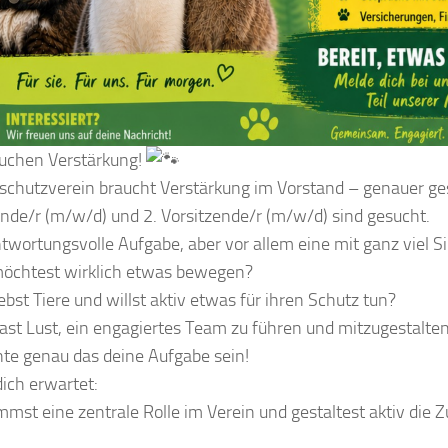
uchen Verstärkung!
schutzverein braucht Verstärkung im Vorstand – genauer ge
ende/r (m/w/d) und 2. Vorsitzende/r (m/w/d) sind gesucht.
twortungsvolle Aufgabe, aber vor allem eine mit ganz viel 
öchtest wirklich etwas bewegen?
ebst Tiere und willst aktiv etwas für ihren Schutz tun?
st Lust, ein engagiertes Team zu führen und mitzugestalte
te genau das deine Aufgabe sein!
ich erwartet:
mst eine zentrale Rolle im Verein und gestaltest aktiv die 