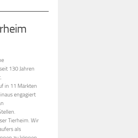
erheim
ne
seit 130 Jahren
.
uf in 11 Märkten
inaus engagiert
an
tellen.
ser Tierheim. Wir
aufers als
innen zu können.