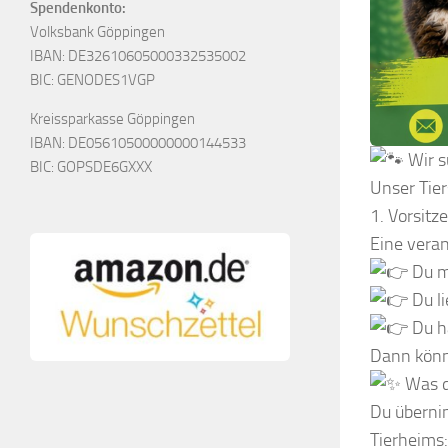
Spendenkonto:
Volksbank Göppingen
IBAN: DE32610605000332535002
BIC: GENODES1VGP
Kreissparkasse Göppingen
IBAN: DE05610500000000144533
Wir s
BIC: GOPSDE6GXXX
Unser Tier
1. Vorsitz
Eine veran
Du m
Du li
Du ha
Dann könn
Was d
Du übernim
Tierheims: