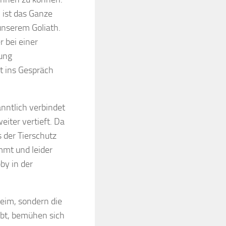
ist das Ganze
unserem Goliath.
r bei einer
ung
t ins Gespräch
anntlich verbindet
eiter vertieft. Da
s der Tierschutz
ommt und leider
by in der
heim, sondern die
gibt, bemühen sich