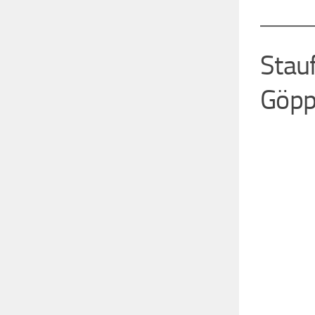
Stau
Göpp