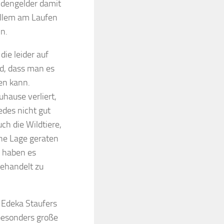
ndengelder damit
allem am Laufen
n.
 die leider auf
d, dass man es
en kann.
uhause verliert,
jedes nicht gut
ch die Wildtiere,
che Lage geraten
n haben es
behandelt zu
 Edeka Staufers
 besonders große