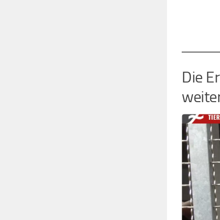
Die E
weite