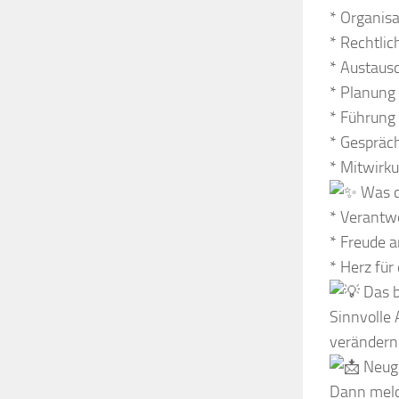
* Organis
* Rechtlic
* Austaus
* Planung
* Führung
* Gespräch
* Mitwirku
Was du
* Verantw
* Freude 
* Herz für
Das b
Sinnvolle 
verändern
Neugi
Dann meld