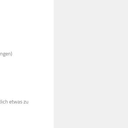
ungen)
klich etwas zu