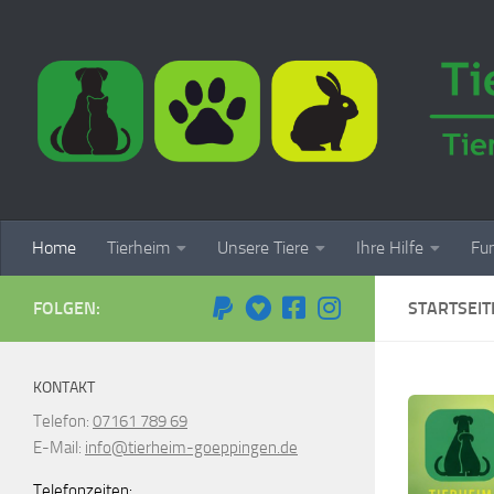
Zum Inhalt springen
Home
Tierheim
Unsere Tiere
Ihre Hilfe
Fun
FOLGEN:
STARTSEIT
KONTAKT
Telefon:
07161 789 69
E-Mail:
info@tierheim-goeppingen.de
Telefonzeiten: