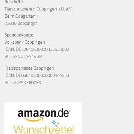
Anschrift:
Tierschutzverein Göppingen u.U. e.V.
Beim Ödegarten 1
73035 Göppingen
Spendenkonto:
Volksbank Göppingen
IBAN: DE32610605000332535002
BIC: GENODES1VGP
Kreissparkasse Göppingen
IBAN: DE05610500000000144533
BIC: GOPSDE6GXXX