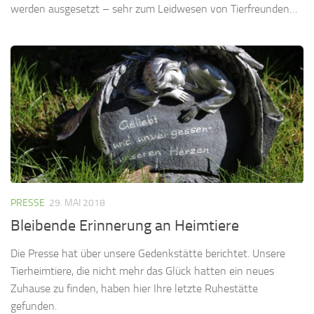
werden ausgesetzt – sehr zum Leidwesen von Tierfreunden…
PRESSE
29. MAI 2018
Bleibende Erinnerung an Heimtiere
Die Presse hat über unsere Gedenkstätte berichtet. Unsere
Tierheimtiere, die nicht mehr das Glück hatten ein neues
Zuhause zu finden, haben hier Ihre letzte Ruhestätte
gefunden.