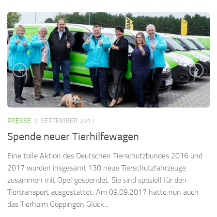
PRESSE
9. SEPTEMBER 2017
Spende neuer Tierhilfewagen
Eine tolle Aktion des Deutschen Tierschutzbundes 2016 und
2017 wurden insgesamt 130 neue Tierschutzfahrzeuge
zusammen mit Opel gespendet. Sie sind speziell für den
Tiertransport ausgestattet. Am 09.09.2017 hatte nun auch
das Tierheim Göppingen Glück...