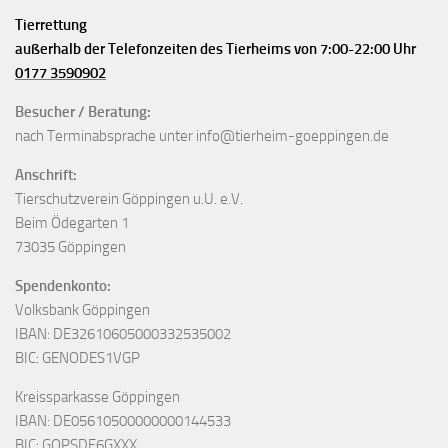
Tierrettung
außerhalb der Telefonzeiten des Tierheims von 7:00-22:00 Uhr
0177 3590902
Besucher / Beratung:
nach Terminabsprache unter info@tierheim-goeppingen.de
Anschrift:
Tierschutzverein Göppingen u.U. e.V.
Beim Ödegarten 1
73035 Göppingen
Spendenkonto:
Volksbank Göppingen
IBAN: DE32610605000332535002
BIC: GENODES1VGP
Kreissparkasse Göppingen
IBAN: DE05610500000000144533
BIC: GOPSDE6GXXX