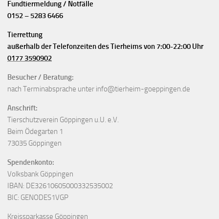
Fundtiermeldung / Notfälle
0152 – 5283 6466
Tierrettung
außerhalb der Telefonzeiten des Tierheims von 7:00-22:00 Uhr
0177 3590902
Besucher / Beratung:
nach Terminabsprache unter info@tierheim-goeppingen.de
Anschrift:
Tierschutzverein Göppingen u.U. e.V.
Beim Ödegarten 1
73035 Göppingen
Spendenkonto:
Volksbank Göppingen
IBAN: DE32610605000332535002
BIC: GENODES1VGP
Kreissparkasse Göppingen