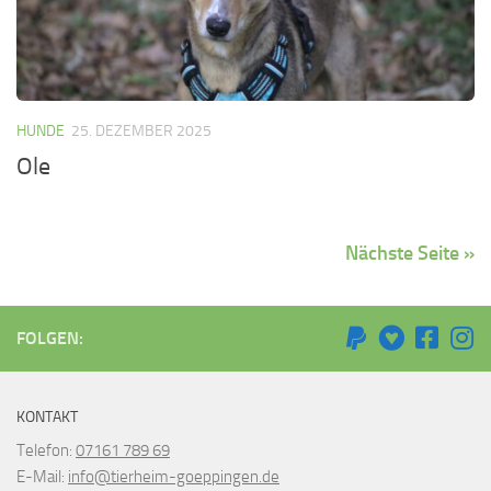
HUNDE
25. DEZEMBER 2025
Ole
Nächste Seite »
FOLGEN:
KONTAKT
Telefon:
07161 789 69
E-Mail:
info@tierheim-goeppingen.de