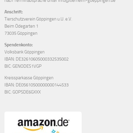
nach Terminabsprache unter info@tierheim-goeppingen.de
Anschrift:
Tierschutzverein Göppingen u.U. e.V.
Beim Ödegarten 1
73035 Göppingen
Spendenkonto:
Volksbank Göppingen
IBAN: DE32610605000332535002
BIC: GENODES1VGP
Kreissparkasse Göppingen
IBAN: DE05610500000000144533
BIC: GOPSDE6GXXX