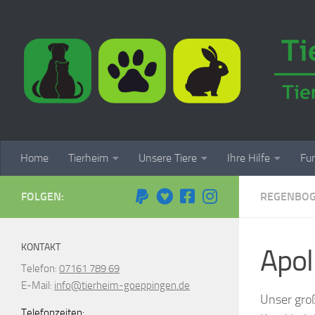
Zum Inhalt springen
Home
Tierheim
Unsere Tiere
Ihre Hilfe
Fun
FOLGEN:
REGENBO
KONTAKT
Apol
Telefon:
07161 789 69
E-Mail:
info@tierheim-goeppingen.de
Unser groß
Telefonzeiten: