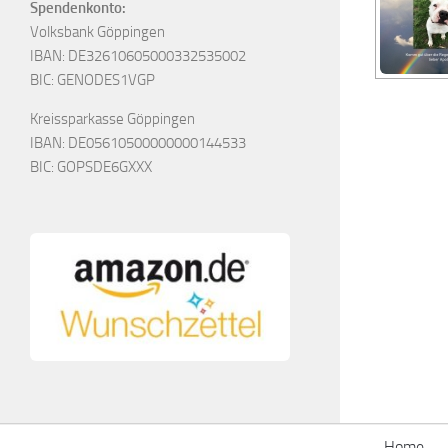
Spendenkonto:
Volksbank Göppingen
IBAN: DE32610605000332535002
BIC: GENODES1VGP
Kreissparkasse Göppingen
IBAN: DE05610500000000144533
BIC: GOPSDE6GXXX
Home