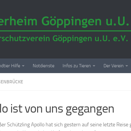
dtier Hilfe
Notdienste
Infos zu Tieren
Der Verein
GENBRÜCKE
lo ist von uns gegangen
er Schützling Apollo hat sich gestern auf seine letzte Reis