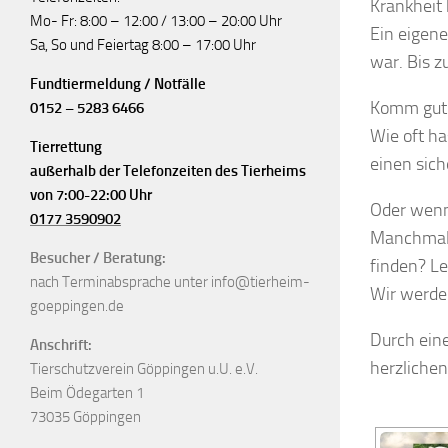
Krankheit 
Mo- Fr: 8:00 – 12:00 / 13:00 – 20:00 Uhr
Ein eigene
Sa, So und Feiertag 8:00 – 17:00 Uhr
war. Bis z
Fundtiermeldung / Notfälle
Komm gut 
0152 – 5283 6466
Wie oft ha
Tierrettung
einen sich
außerhalb der Telefonzeiten des Tierheims
von 7:00-22:00 Uhr
Oder wenn 
0177 3590902
Manchmal h
Besucher / Beratung:
finden? Le
nach Terminabsprache unter info@tierheim-
Wir werde
goeppingen.de
Durch eine
Anschrift:
herzlichen
Tierschutzverein Göppingen u.U. e.V.
Beim Ödegarten 1
73035 Göppingen