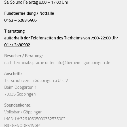
Sa, So und Feiertag 8:00 – 17:00 Uhr
Fundtiermeldung / Notfälle
0152 – 5283 6466
Tierrettung
außerhalb der Telefonzeiten des Tierheims von 7:00-22:00 Uhr
0177 3590902
Besucher / Beratung:
nach Terminabsprache unter info@tierheim-goeppingen.de
Anschrift:
Tierschutzverein Göppingen u.U. e.V.
Beim Ödegarten 1
73035 Göppingen
Spendenkonto:
Volksbank Göppingen
IBAN: DE32610605000332535002
BIC: GENODES1VGP